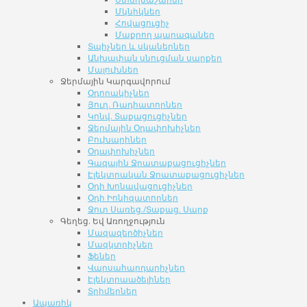
Մկնիկներ
Հովացուցիչ
Մաքրող պարագաներ
Տպիչներ և սկաներներ
Անխափան սնուցման սարքեր
Մալուխներ
Ջերմային Կարգավորում
Օդորակիչներ
Յուղ. Ռադիատորներ
Կոնվ. Տաքացուցիչներ
Ջերմային Օդափոխիչներ
Բուխարիներ
Օդափոխիչներ
Գազային Ջրատաքացուցիչներ
Էլեկտրական Ջրատաքացուցիչներ
Օդի Խոնավացուցիչներ
Օդի Իոնիզատորներ
Ջուր Սառեց./Տաքաց. Սարք
Գեղեց. Եվ Առողջություն
Մազազերծիչներ
Մազկտրիչներ
Ֆեներ
Վարսահարդարիչներ
Էլեկտրաածելիներ
Տրիմերներ
Ապառիկ