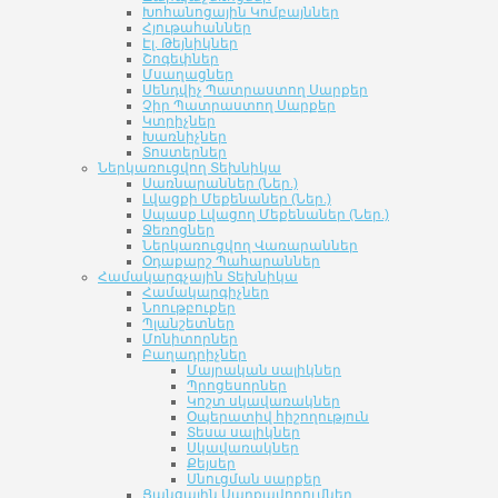
Խոհանոցային Կոմբայններ
Հյութահաններ
Էլ. Թեյնիկներ
Շոգեփներ
Մսաղացներ
Սենդվիչ Պատրաստող Սարքեր
Չիր Պատրաստող Սարքեր
Կտրիչներ
Խառնիչներ
Տոստերներ
Ներկառուցվող Տեխնիկա
Սառնարաններ (Ներ.)
Լվացքի Մեքենաներ (Ներ.)
Սպասք Լվացող Մեքենաներ (Ներ.)
Ջեռոցներ
Ներկառուցվող Վառարաններ
Օդաքարշ Պահարաններ
Համակարգչային Տեխնիկա
Համակարգիչներ
Նոութբուքեր
Պլանշետներ
Մոնիտորներ
Բաղադրիչներ
Մայրական սալիկներ
Պրոցեսորներ
Կոշտ սկավառակներ
Օպերատիվ հիշողություն
Տեսա սալիկներ
Սկավառակներ
Քեյսեր
Սնուցման սարքեր
Ցանցային Սարքավորումներ