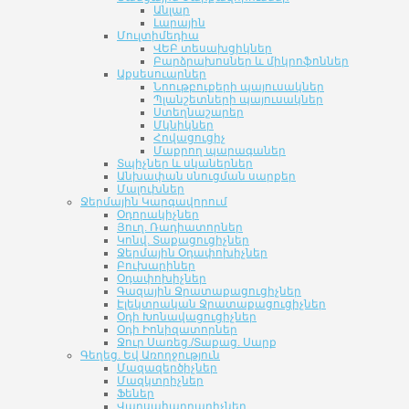
Անլար
Լարային
Մուլտիմեդիա
ՎԵԲ տեսախցիկներ
Բարձրախոսներ և միկրոֆոններ
Աքսեսուարներ
Նոութբուքերի պայուսակներ
Պլանշետների պայուսակներ
Ստեղնաշարեր
Մկնիկներ
Հովացուցիչ
Մաքրող պարագաներ
Տպիչներ և սկաներներ
Անխափան սնուցման սարքեր
Մալուխներ
Ջերմային Կարգավորում
Օդորակիչներ
Յուղ. Ռադիատորներ
Կոնվ. Տաքացուցիչներ
Ջերմային Օդափոխիչներ
Բուխարիներ
Օդափոխիչներ
Գազային Ջրատաքացուցիչներ
Էլեկտրական Ջրատաքացուցիչներ
Օդի Խոնավացուցիչներ
Օդի Իոնիզատորներ
Ջուր Սառեց./Տաքաց. Սարք
Գեղեց. Եվ Առողջություն
Մազազերծիչներ
Մազկտրիչներ
Ֆեներ
Վարսահարդարիչներ