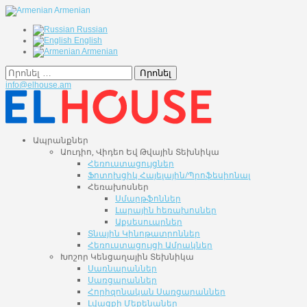
Armenian
Russian
English
Armenian
Որոնել
info@elhouse.am
Ապրանքներ
Աուդիո, Վիդեո Եվ Թվային Տեխնիկա
Հեռուստացույցներ
Ֆոտոխցիկ Հայելային/Պրոֆեսիոնալ
Հեռախոսներ
Սմարթֆոններ
Լարային հեռախոսներ
Աքսեսուարներ
Տնային Կինոթատրոններ
Հեռուստացույցի Ամրակներ
Խոշոր Կենցաղային Տեխնիկա
Սառնարաններ
Սառցարաններ
Հորիզոնական Սառցարաններ
Լվացքի Մեքենաներ