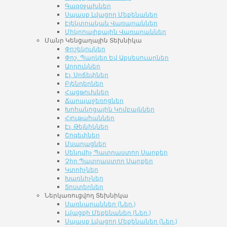
Գազօջախներ
Սպասք Լվացող Մեքենաներ
Էլեկտրական Վառարաններ
Միկրոալիքային Վառարաններ
Մանր Կենցաղային Տեխնիկա
Փոշեկուլներ
Փոշ. Պարկեր Եվ Աքսեսուարներ
Արդուկներ
Էլ. Սրճեփներ
Բլենդերներ
Հացթուխներ
Ճարպաջեռոցներ
Խոհանոցային Կոմբայններ
Հյութահաններ
Էլ. Թեյնիկներ
Շոգեփներ
Մսաղացներ
Սենդվիչ Պատրաստող Սարքեր
Չիր Պատրաստող Սարքեր
Կտրիչներ
Խառնիչներ
Տոստերներ
Ներկառուցվող Տեխնիկա
Սառնարաններ (Ներ.)
Լվացքի Մեքենաներ (Ներ.)
Սպասք Լվացող Մեքենաներ (Ներ.)