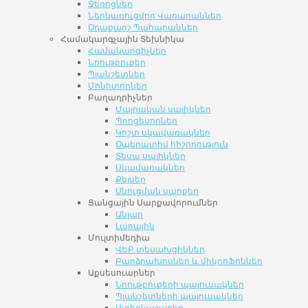
Ջեռոցներ
Ներկառուցվող Վառարաններ
Օդաքարշ Պահարաններ
Համակարգչային Տեխնիկա
Համակարգիչներ
Նոութբուքեր
Պլանշետներ
Մոնիտորներ
Բաղադրիչներ
Մայրական սալիկներ
Պրոցեսորներ
Կոշտ սկավառակներ
Օպերատիվ հիշողություն
Տեսա սալիկներ
Սկավառակներ
Քեյսեր
Սնուցման սարքեր
Ցանցային Սարքավորումներ
Անլար
Լարային
Մուլտիմեդիա
ՎԵԲ տեսախցիկներ
Բարձրախոսներ և միկրոֆոններ
Աքսեսուարներ
Նոութբուքերի պայուսակներ
Պլանշետների պայուսակներ
Ստեղնաշարեր