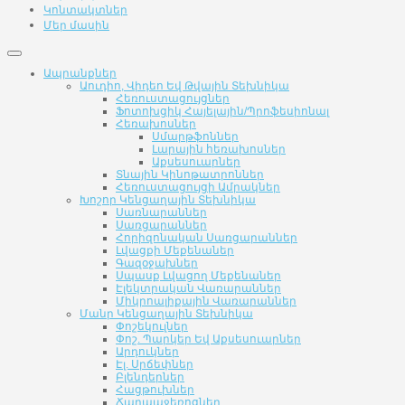
Կոնտակտներ
Մեր մասին
Ապրանքներ
Աուդիո, Վիդեո Եվ Թվային Տեխնիկա
Հեռուստացույցներ
Ֆոտոխցիկ Հայելային/Պրոֆեսիոնալ
Հեռախոսներ
Սմարթֆոններ
Լարային հեռախոսներ
Աքսեսուարներ
Տնային Կինոթատրոններ
Հեռուստացույցի Ամրակներ
Խոշոր Կենցաղային Տեխնիկա
Սառնարաններ
Սառցարաններ
Հորիզոնական Սառցարաններ
Լվացքի Մեքենաներ
Գազօջախներ
Սպասք Լվացող Մեքենաներ
Էլեկտրական Վառարաններ
Միկրոալիքային Վառարաններ
Մանր Կենցաղային Տեխնիկա
Փոշեկուլներ
Փոշ. Պարկեր Եվ Աքսեսուարներ
Արդուկներ
Էլ. Սրճեփներ
Բլենդերներ
Հացթուխներ
Ճարպաջեռոցներ