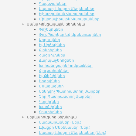
Գազօջախներ
Սպասք Լվացող Մեքենաներ
Էլեկտրական Վառարաններ
Միկրոալիքային Վառարաններ
Մանր Կենցաղային Տեխնիկա
Փոշեկուլներ
Փոշ. Պարկեր Եվ Աքսեսուարներ
Արդուկներ
Էլ. Սրճեփներ
Բլենդերներ
Հացթուխներ
Ճարպաջեռոցներ
Խոհանոցային Կոմբայններ
Հյութահաններ
Էլ. Թեյնիկներ
Շոգեփներ
Մսաղացներ
Սենդվիչ Պատրաստող Սարքեր
Չիր Պատրաստող Սարքեր
Կտրիչներ
Խառնիչներ
Տոստերներ
Ներկառուցվող Տեխնիկա
Սառնարաններ (Ներ.)
Լվացքի Մեքենաներ (Ներ.)
Սպասք Լվացող Մեքենաներ (Ներ.)