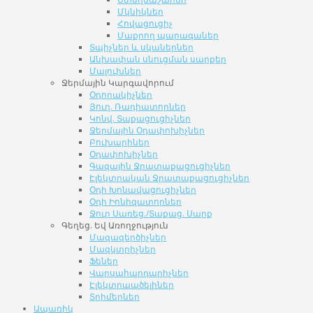
Մկնիկներ
Հովացուցիչ
Մաքրող պարագաներ
Տպիչներ և սկաներներ
Անխափան սնուցման սարքեր
Մալուխներ
Ջերմային Կարգավորում
Օդորակիչներ
Յուղ. Ռադիատորներ
Կոնվ. Տաքացուցիչներ
Ջերմային Օդափոխիչներ
Բուխարիներ
Օդափոխիչներ
Գազային Ջրատաքացուցիչներ
Էլեկտրական Ջրատաքացուցիչներ
Օդի Խոնավացուցիչներ
Օդի Իոնիզատորներ
Ջուր Սառեց./Տաքաց. Սարք
Գեղեց. Եվ Առողջություն
Մազազերծիչներ
Մազկտրիչներ
Ֆեներ
Վարսահարդարիչներ
Էլեկտրաածելիներ
Տրիմերներ
Ապառիկ