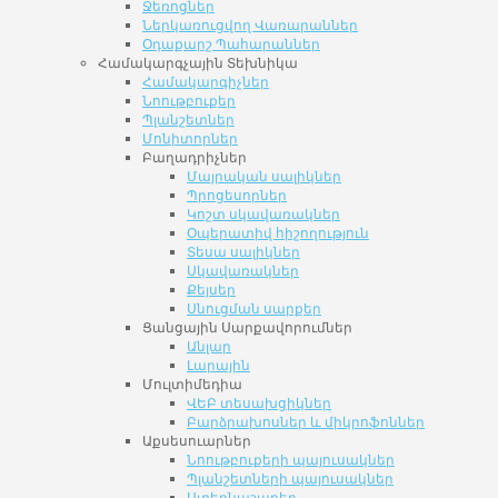
Ջեռոցներ
Ներկառուցվող Վառարաններ
Օդաքարշ Պահարաններ
Համակարգչային Տեխնիկա
Համակարգիչներ
Նոութբուքեր
Պլանշետներ
Մոնիտորներ
Բաղադրիչներ
Մայրական սալիկներ
Պրոցեսորներ
Կոշտ սկավառակներ
Օպերատիվ հիշողություն
Տեսա սալիկներ
Սկավառակներ
Քեյսեր
Սնուցման սարքեր
Ցանցային Սարքավորումներ
Անլար
Լարային
Մուլտիմեդիա
ՎԵԲ տեսախցիկներ
Բարձրախոսներ և միկրոֆոններ
Աքսեսուարներ
Նոութբուքերի պայուսակներ
Պլանշետների պայուսակներ
Ստեղնաշարեր