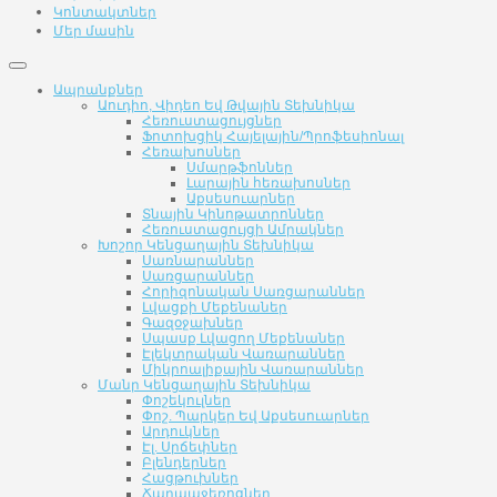
Կոնտակտներ
Մեր մասին
Ապրանքներ
Աուդիո, Վիդեո Եվ Թվային Տեխնիկա
Հեռուստացույցներ
Ֆոտոխցիկ Հայելային/Պրոֆեսիոնալ
Հեռախոսներ
Սմարթֆոններ
Լարային հեռախոսներ
Աքսեսուարներ
Տնային Կինոթատրոններ
Հեռուստացույցի Ամրակներ
Խոշոր Կենցաղային Տեխնիկա
Սառնարաններ
Սառցարաններ
Հորիզոնական Սառցարաններ
Լվացքի Մեքենաներ
Գազօջախներ
Սպասք Լվացող Մեքենաներ
Էլեկտրական Վառարաններ
Միկրոալիքային Վառարաններ
Մանր Կենցաղային Տեխնիկա
Փոշեկուլներ
Փոշ. Պարկեր Եվ Աքսեսուարներ
Արդուկներ
Էլ. Սրճեփներ
Բլենդերներ
Հացթուխներ
Ճարպաջեռոցներ