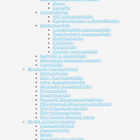
Անլար
Լարային
Մուլտիմեդիա
ՎԵԲ տեսախցիկներ
Բարձրախոսներ և միկրոֆոններ
Աքսեսուարներ
Նոութբուքերի պայուսակներ
Պլանշետների պայուսակներ
Ստեղնաշարեր
Մկնիկներ
Հովացուցիչ
Մաքրող պարագաներ
Տպիչներ և սկաներներ
Անխափան սնուցման սարքեր
Մալուխներ
Ջերմային Կարգավորում
Օդորակիչներ
Յուղ. Ռադիատորներ
Կոնվ. Տաքացուցիչներ
Ջերմային Օդափոխիչներ
Բուխարիներ
Օդափոխիչներ
Գազային Ջրատաքացուցիչներ
Էլեկտրական Ջրատաքացուցիչներ
Օդի Խոնավացուցիչներ
Օդի Իոնիզատորներ
Ջուր Սառեց./Տաքաց. Սարք
Գեղեց. Եվ Առողջություն
Մազազերծիչներ
Մազկտրիչներ
Ֆեներ
Վարսահարդարիչներ