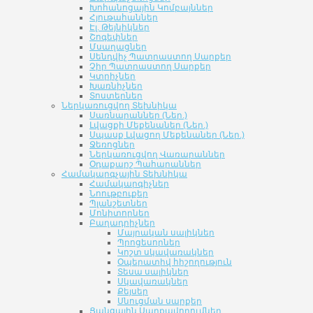
Խոհանոցային Կոմբայններ
Հյութահաններ
Էլ. Թեյնիկներ
Շոգեփներ
Մսաղացներ
Սենդվիչ Պատրաստող Սարքեր
Չիր Պատրաստող Սարքեր
Կտրիչներ
Խառնիչներ
Տոստերներ
Ներկառուցվող Տեխնիկա
Սառնարաններ (Ներ.)
Լվացքի Մեքենաներ (Ներ.)
Սպասք Լվացող Մեքենաներ (Ներ.)
Ջեռոցներ
Ներկառուցվող Վառարաններ
Օդաքարշ Պահարաններ
Համակարգչային Տեխնիկա
Համակարգիչներ
Նոութբուքեր
Պլանշետներ
Մոնիտորներ
Բաղադրիչներ
Մայրական սալիկներ
Պրոցեսորներ
Կոշտ սկավառակներ
Օպերատիվ հիշողություն
Տեսա սալիկներ
Սկավառակներ
Քեյսեր
Սնուցման սարքեր
Ցանցային Սարքավորումներ