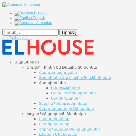
Armenian
Russian
English
Armenian
Որոնել
info@elhouse.am
Ապրանքներ
Աուդիո, Վիդեո Եվ Թվային Տեխնիկա
Հեռուստացույցներ
Ֆոտոխցիկ Հայելային/Պրոֆեսիոնալ
Հեռախոսներ
Սմարթֆոններ
Լարային հեռախոսներ
Աքսեսուարներ
Տնային Կինոթատրոններ
Հեռուստացույցի Ամրակներ
Խոշոր Կենցաղային Տեխնիկա
Սառնարաններ
Սառցարաններ
Հորիզոնական Սառցարաններ
Լվացքի Մեքենաներ