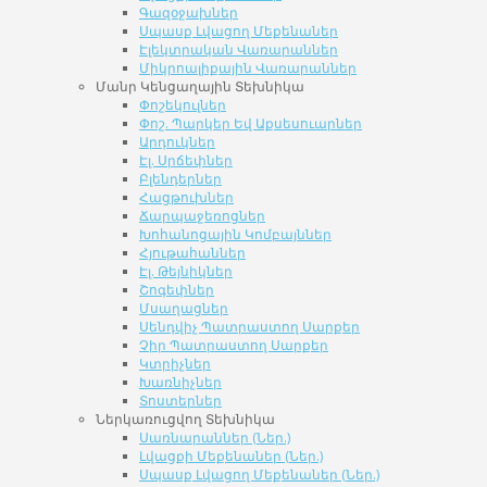
Գազօջախներ
Սպասք Լվացող Մեքենաներ
Էլեկտրական Վառարաններ
Միկրոալիքային Վառարաններ
Մանր Կենցաղային Տեխնիկա
Փոշեկուլներ
Փոշ. Պարկեր Եվ Աքսեսուարներ
Արդուկներ
Էլ. Սրճեփներ
Բլենդերներ
Հացթուխներ
Ճարպաջեռոցներ
Խոհանոցային Կոմբայններ
Հյութահաններ
Էլ. Թեյնիկներ
Շոգեփներ
Մսաղացներ
Սենդվիչ Պատրաստող Սարքեր
Չիր Պատրաստող Սարքեր
Կտրիչներ
Խառնիչներ
Տոստերներ
Ներկառուցվող Տեխնիկա
Սառնարաններ (Ներ.)
Լվացքի Մեքենաներ (Ներ.)
Սպասք Լվացող Մեքենաներ (Ներ.)