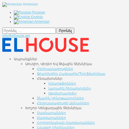
Armenian
Russian
English
Armenian
Որոնել
info@elhouse.am
Ապրանքներ
Աուդիո, Վիդեո Եվ Թվային Տեխնիկա
Հեռուստացույցներ
Ֆոտոխցիկ Հայելային/Պրոֆեսիոնալ
Հեռախոսներ
Սմարթֆոններ
Լարային հեռախոսներ
Աքսեսուարներ
Տնային Կինոթատրոններ
Հեռուստացույցի Ամրակներ
Խոշոր Կենցաղային Տեխնիկա
Սառնարաններ
Սառցարաններ
Հորիզոնական Սառցարաններ
Լվացքի Մեքենաներ