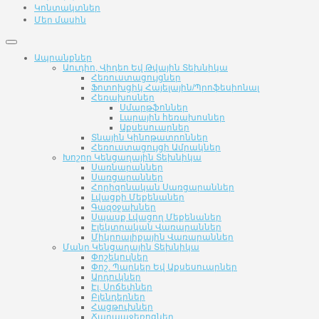
Կոնտակտներ
Մեր մասին
Ապրանքներ
Աուդիո, Վիդեո Եվ Թվային Տեխնիկա
Հեռուստացույցներ
Ֆոտոխցիկ Հայելային/Պրոֆեսիոնալ
Հեռախոսներ
Սմարթֆոններ
Լարային հեռախոսներ
Աքսեսուարներ
Տնային Կինոթատրոններ
Հեռուստացույցի Ամրակներ
Խոշոր Կենցաղային Տեխնիկա
Սառնարաններ
Սառցարաններ
Հորիզոնական Սառցարաններ
Լվացքի Մեքենաներ
Գազօջախներ
Սպասք Լվացող Մեքենաներ
Էլեկտրական Վառարաններ
Միկրոալիքային Վառարաններ
Մանր Կենցաղային Տեխնիկա
Փոշեկուլներ
Փոշ. Պարկեր Եվ Աքսեսուարներ
Արդուկներ
Էլ. Սրճեփներ
Բլենդերներ
Հացթուխներ
Ճարպաջեռոցներ