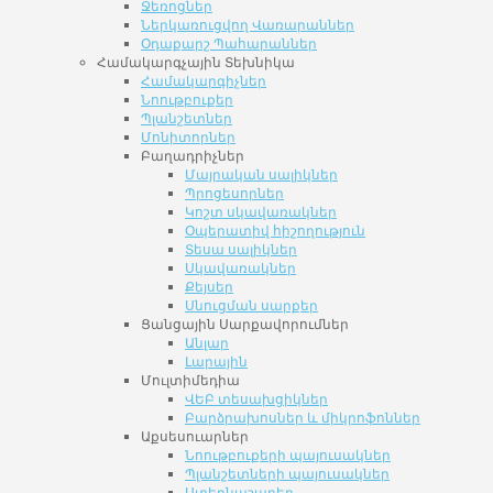
Ջեռոցներ
Ներկառուցվող Վառարաններ
Օդաքարշ Պահարաններ
Համակարգչային Տեխնիկա
Համակարգիչներ
Նոութբուքեր
Պլանշետներ
Մոնիտորներ
Բաղադրիչներ
Մայրական սալիկներ
Պրոցեսորներ
Կոշտ սկավառակներ
Օպերատիվ հիշողություն
Տեսա սալիկներ
Սկավառակներ
Քեյսեր
Սնուցման սարքեր
Ցանցային Սարքավորումներ
Անլար
Լարային
Մուլտիմեդիա
ՎԵԲ տեսախցիկներ
Բարձրախոսներ և միկրոֆոններ
Աքսեսուարներ
Նոութբուքերի պայուսակներ
Պլանշետների պայուսակներ
Ստեղնաշարեր