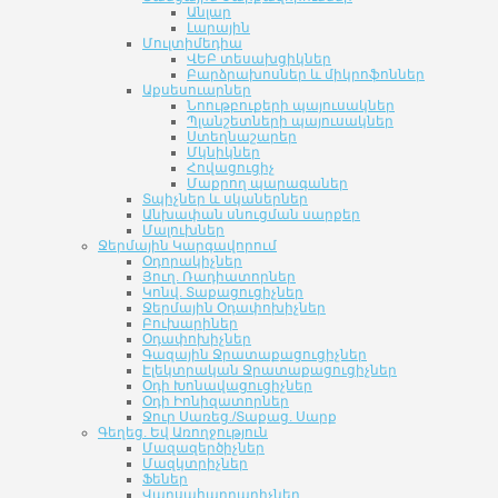
Անլար
Լարային
Մուլտիմեդիա
ՎԵԲ տեսախցիկներ
Բարձրախոսներ և միկրոֆոններ
Աքսեսուարներ
Նոութբուքերի պայուսակներ
Պլանշետների պայուսակներ
Ստեղնաշարեր
Մկնիկներ
Հովացուցիչ
Մաքրող պարագաներ
Տպիչներ և սկաներներ
Անխափան սնուցման սարքեր
Մալուխներ
Ջերմային Կարգավորում
Օդորակիչներ
Յուղ. Ռադիատորներ
Կոնվ. Տաքացուցիչներ
Ջերմային Օդափոխիչներ
Բուխարիներ
Օդափոխիչներ
Գազային Ջրատաքացուցիչներ
Էլեկտրական Ջրատաքացուցիչներ
Օդի Խոնավացուցիչներ
Օդի Իոնիզատորներ
Ջուր Սառեց./Տաքաց. Սարք
Գեղեց. Եվ Առողջություն
Մազազերծիչներ
Մազկտրիչներ
Ֆեներ
Վարսահարդարիչներ