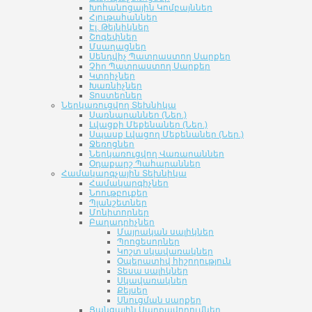
Խոհանոցային Կոմբայններ
Հյութահաններ
Էլ. Թեյնիկներ
Շոգեփներ
Մսաղացներ
Սենդվիչ Պատրաստող Սարքեր
Չիր Պատրաստող Սարքեր
Կտրիչներ
Խառնիչներ
Տոստերներ
Ներկառուցվող Տեխնիկա
Սառնարաններ (Ներ.)
Լվացքի Մեքենաներ (Ներ.)
Սպասք Լվացող Մեքենաներ (Ներ.)
Ջեռոցներ
Ներկառուցվող Վառարաններ
Օդաքարշ Պահարաններ
Համակարգչային Տեխնիկա
Համակարգիչներ
Նոութբուքեր
Պլանշետներ
Մոնիտորներ
Բաղադրիչներ
Մայրական սալիկներ
Պրոցեսորներ
Կոշտ սկավառակներ
Օպերատիվ հիշողություն
Տեսա սալիկներ
Սկավառակներ
Քեյսեր
Սնուցման սարքեր
Ցանցային Սարքավորումներ