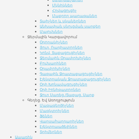
Մկնիկներ
Հովացուցիչ
Մաքրող պարագաներ
Տպիչներ և սկաներներ
Անխափան սնուցման սարքեր
Մալուխներ
Ջերմային Կարգավորում
Օդորակիչներ
Յուղ. Ռադիատորներ
Կոնվ. Տաքացուցիչներ
Ջերմային Օդափոխիչներ
Բուխարիներ
Օդափոխիչներ
Գազային Ջրատաքացուցիչներ
Էլեկտրական Ջրատաքացուցիչներ
Օդի Խոնավացուցիչներ
Օդի Իոնիզատորներ
Ջուր Սառեց./Տաքաց. Սարք
Գեղեց. Եվ Առողջություն
Մազազերծիչներ
Մազկտրիչներ
Ֆեներ
Վարսահարդարիչներ
Էլեկտրաածելիներ
Տրիմերներ
Ապառիկ